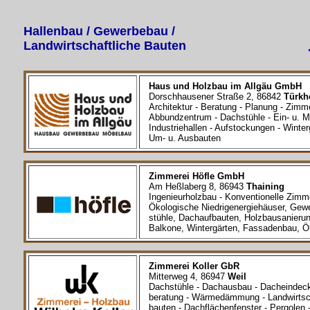
Hallenbau / Gewerbebau /
Landwirtschaftliche Bauten
Haus und Holzbau im Allgäu GmbH
Dorschhausener Straße 2, 86842
Türkh
Architektur - Beratung - Planung - Zimm
Abbundzentrum - Dachstühle - Ein- u. Me
Industriehallen - Aufstockungen - Winter
Um- u. Ausbauten
Zimmerei Höfle GmbH
Am Heßlaberg 8,
86943
Thaining
Ingenieurholzbau - Konventionelle Zimme
Ökologische Niedrigenergiehäuser, Gew
stühle, Dachaufbauten, Holzbausanierung
Balkone, Wintergärten, Fassadenbau, Ök
Zimmerei Koller GbR
Mitterweg 4, 86947
Weil
Dachstühle - Dachausbau - Dacheindeck
beratung - Wärmedämmung - Landwirtsch
bauten - Dachflächenfenster - Pergolen -