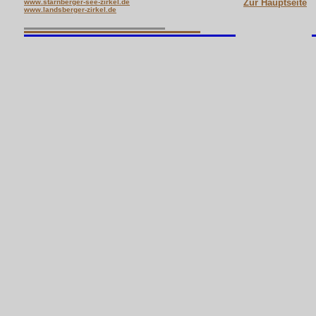
Zur Hauptseite
www.starnberger-see-zirkel.de
www.landsberger-zirkel.de